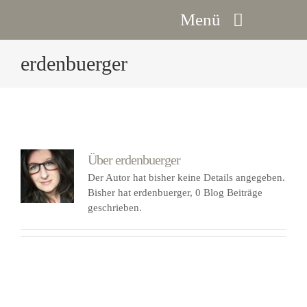
Zum
Menü
Inhalt
springen
erdenbuerger
Gesicht
Körper, Hand & Fuß
Botox
Über
erdenbuerger
Der Autor hat bisher keine Details angegeben.
Bisher hat erdenbuerger, 0 Blog Beiträge
Termin vereinbaren
geschrieben.
Gutschein anfordern
Kontakt