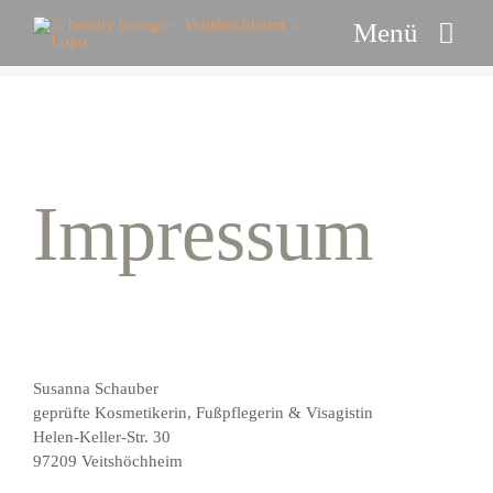
Zum
Menü
Inhalt
springen
Gesicht
Körper, Hand & Fuß
Impressum
Botox
Termin vereinbaren
Susanna Schauber
Gutschein anfordern
geprüfte Kosmetikerin, Fußpflegerin & Visagistin
Helen-Keller-Str. 30
97209 Veitshöchheim
Kontakt