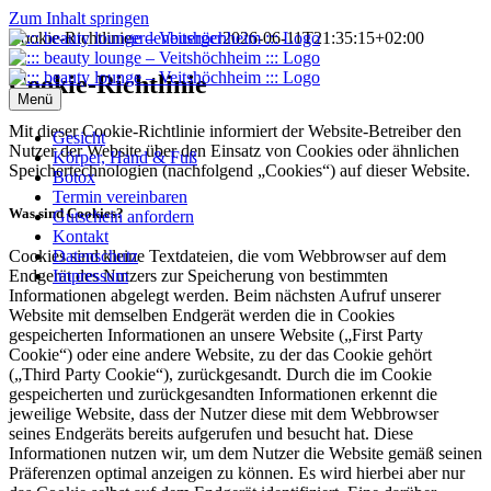
Zum Inhalt springen
Cookie-Richtlinie
erdenbuerger
2026-06-11T21:35:15+02:00
Cookie-Richtlinie
Menü
Mit dieser Cookie-Richtlinie informiert der Website-Betreiber den
Gesicht
Nutzer der Website über den Einsatz von Cookies oder ähnlichen
Körper, Hand & Fuß
Speichertechnologien (nachfolgend „Cookies“) auf dieser Website.
Botox
Termin vereinbaren
Was sind Cookies?
Gutschein anfordern
Kontakt
Datenschutz
Cookies sind kleine Textdateien, die vom Webbrowser auf dem
Impressum
Endgerät des Nutzers zur Speicherung von bestimmten
Informationen abgelegt werden. Beim nächsten Aufruf unserer
Website mit demselben Endgerät werden die in Cookies
gespeicherten Informationen an unsere Website („First Party
Cookie“) oder eine andere Website, zu der das Cookie gehört
(„Third Party Cookie“), zurückgesandt. Durch die im Cookie
gespeicherten und zurückgesandten Informationen erkennt die
jeweilige Website, dass der Nutzer diese mit dem Webbrowser
seines Endgeräts bereits aufgerufen und besucht hat. Diese
Informationen nutzen wir, um dem Nutzer die Website gemäß seinen
Präferenzen optimal anzeigen zu können. Es wird hierbei aber nur